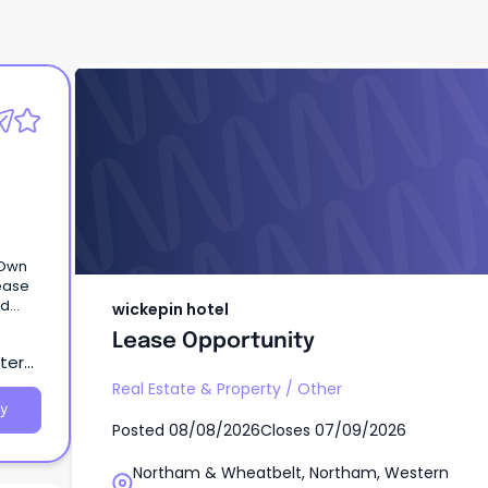
wickepin hotel
Lease Opportunity
 Own
lease
ed
wickepin hotel
Lease Opportunity
tern
Real Estate & Property
/
Other
y
Posted
08/08/2026
Closes
07/09/2026
Northam & Wheatbelt, Northam, Western