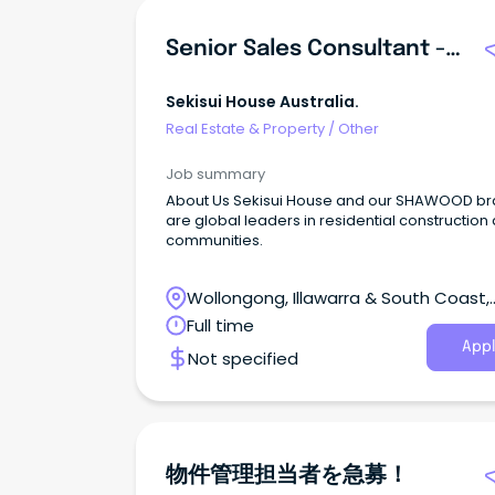
Senior Sales Consultant - Calderwood / Bingara
Sekisui House Australia.
Real Estate & Property
/
Other
Job summary
About Us Sekisui House and our SHAWOOD brand
are global leaders in residential construction
communities.
Wollongong, Illawarra & South Coast,
Wollongong, New South Wales
Full time
Appl
Not specified
物件管理担当者を急募！