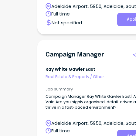
貸とシェアに関する注意点 すべて JAMS.TVトップページ
Adelaide Airport, 5950, Adelaide, Sou
オーストラリアニュース イベント JAMS.TVから
Australia
Full time
せ お得／割引 グルメ 教育／留学／習い事 旅行／観
Appl
療／保険 美容／健康 マネー 法律・ビザ 就職／転職
Not specified
／通信 自動車 ショッピング 不動産／住宅／引越 
祭 エンタメ／スポーツ ビジネス 日系コミュニティ エリ
アを指定してください ニューサウスウェールズ州 (NSW)
クイーンズランド州 (QLD)ビクトリア州 (VIC)南
トラリア州 (SA)西オーストラリア州 (WA)タスマ
Campaign Manager
(TAS)首都特別地域 (ACT)北部準州 (NT) エリアを指定し
てください ニューサウスウェールズ州 (NSW)クイーンズ
ランド州 (QLD)ビクトリア州 (VIC)南オーストラ
Ray White Gawler East
(SA)西オーストラリア州 (WA)タスマニア州 (TAS
特別地域 (ACT)北部準州 (NT) エリアを指定してください
Real Estate & Property
/
Other
ニューサウスウェールズ州 (NSW)クイーンズラン
(QLD)ビクトリア州 (VIC)南オーストラリア州 (SA
Job summary
ーストラリア州 (WA)タスマニア州 (TAS)首都特
Campaign Manager Ray White Gawler East | 
(ACT)北部準州 (NT) エリアを指定してください ニューサ
Vale Are you highly organised, detail-driven 
ウスウェールズ州 (NSW)クイーンズランド州 (QL
thrive in a fast-paced environment?
トリア州 (VIC)南オーストラリア州 (SA)西オース
ア州 (WA)タスマニア州 (TAS)首都特別地域 (ACT
準州 (NT) エリアを指定してください ニューサウスウェー
Adelaide Airport, 5950, Adelaide, Sou
ルズ州 (NSW)クイーンズランド州 (QLD)ビクトリ
Australia
Full time
(VIC)南オーストラリア州 (SA)西オーストラリア