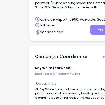
per week / Hybrid working model The Compa
選 Jams.TV PR 2026.07.03 ショッピング 【2026年版】
Since 1979, ServiceFM has partnered with
オーストラリアの人気お土産キーホルダー13選 Sydney
organisations across Australia to create
Duty Free 2026.07.02 もっと見る オーストラリアの最新
workplaces that are safe, efficient, and built fo
イベント グルメ 31種の甘い誘惑、ホットチョコレートの
Adelaide Airport, 5950, Adelaide, Sou
people in them.
祭典へようこそ！ 2026.08.05 映画 250本以上の映画を
Australia
楽しむ、メルボルン最大級の映画祭 2026.08.03 グルメ
Full time
一口で幸せに！街ぐるみのパイフェスがバララッ
Appl
Not specified
催 2026.07.31 アート 空間まるごと宝探し！アンティーク
の世界に飛び込むフェア 2026.07.29 エンターテイメント
ハーバービューで映画体験！極上のプライベート
2026.07.27 もっと見る JAMS.TVをフォローする ブログ
ニュースイベントグルメ教育／留学旅行／観光医
険 クラシファイド 住まい求人売りますコミュニティサー
Campaign Coordinator
ビス帰国後 サービス ログイン新規会員登録防災・防犯情
報チェック履歴よくある質問 会社案内 会社概要サービス
代表あいさつミッション広告サービスのご案内お
Ray White (norwood)
わせ JAMS.TVの使い方 プライバシーポリシー 利用規約
Real Estate & Property
/
Other
© 2005 - 2026 JAMS.TV Pty Ltd. お問い合わせ は必須項
目です お名前 メールアドレス 電話番号 お問い合
Job summary
容 ログインをすると予め登録した履歴書を簡単に送れま
す。 履歴書を添付する お名前 メールアドレス 電話番号
At Ray White Norwood, we bring together a hi
お問い合わせ内容 履歴書添付 お問い合わせありがとうご
performance culture, industry leading system
ざいました。ご入力されたメールアドレスへ確認
a genuine passion for delivering exceptional
が届きますのでご確認ください。 絞り込み検索 ご注意く
customer service.
ださい利用規約に違反した記事の投稿について部