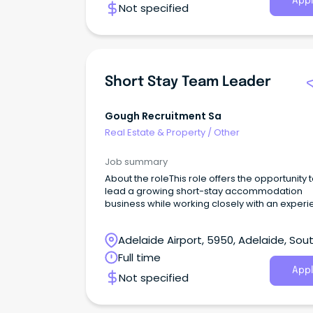
(WA)タスマニア州 (TAS)首都特別地域 (ACT)北
Appl
Not specified
(NT) 帰国後のクラシファイド情報 住まい求人 日本への帰
国準備 帰国前の情報帰国後の情報 全てのカテゴリ すべて
オーストラリアニュースイベントJAMS.TVからの
せお得／割引グルメ教育／留学／習い事旅行／観
／保険美容／健康マネー法律／ビザ就職／転職電
信自動車ショッピング不動産／住宅／引越冠婚葬
Short Stay Team Leader
タメ／スポーツビジネス日系コミュニティ クーポンは無
料会員の限定サービスです 既にアカウントをお持ちの方
ログインする はじめてご利用の方（新規会員登録） 新規
Gough Recruitment Sa
会員登録 MENU 詳細を見る ビーチ、島 求人情報 観光 ホ
Real Estate & Property
/
Other
テル、宿泊施設 大学 シティガイド、地域情報 ウェブサイ
ト制作 コミュニティ情報 イベント情報 広告掲載 すべて
Job summary
JAMS.TVトップページ オーストラリアニュース 
JAMS.TVからのお知らせ お得／割引 グルメ 教育
About the roleThis role offers the opportunity 
習い事 旅行／観光 医療／保険 美容／健康 マネー 
lead a growing short-stay accommodation
ビザ 就職／転職 電話／通信 自動車 ショッピング 
business while working closely with an exper
／住宅／引越 冠婚葬祭 エンタメ／スポーツ ビジネ
Director.
系コミュニティ メンバー登録ログイン / Login新規会員登
Adelaide Airport, 5950, Adelaide, Sou
録 / Registerチェック履歴 / History オーストラ
ースすべてのオーストラリアニュース一般国際ス
Australia
Full time
ビジネス政治生活文化・芸能領事館安全情報その他
Appl
Not specified
ストラリア イベント情報すべてのイベント開催中
コミュニティカルチャーお祭り展示会マーケット
ツビジネスチャリティーグルメショッピング／フ