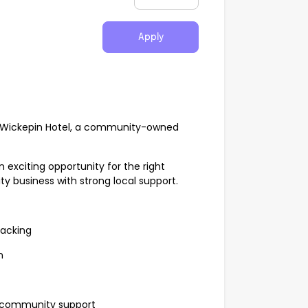
Apply
nic Wickepin Hotel, a community-owned
 exciting opportunity for the right
ity business with strong local support.
backing
n
g community support