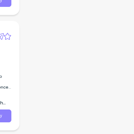
部準州
y
お知ら
光医療
話／通
祭エン
イベント
／留学／
to
法律・
不動産
ienced
ス 日
th
リアニュ
ポーツ
 オー
y
アート
スポー
ァッシ