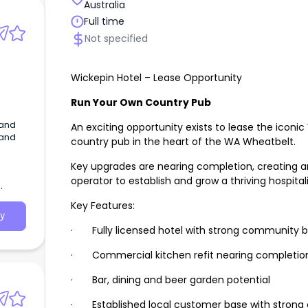
Australia
Full time
Not specified
Wickepin Hotel – Lease Opportunity
Run Your Own Country Pub
An exciting opportunity exists to lease the ico
 and
country pub in the heart of the WA Wheatbelt.
Key upgrades are nearing completion, creating an
operator to establish and grow a thriving hospital
Key Features:
y
· Fully licensed hotel with strong community 
· Commercial kitchen refit nearing completio
· Bar, dining and beer garden potential
· Established local customer base with stron