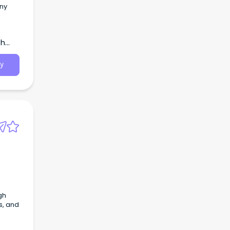
ny
r the
th
トで開
y
シネマ
療／保
問い合
わせ内
gh
s, and
メール
屋の賃