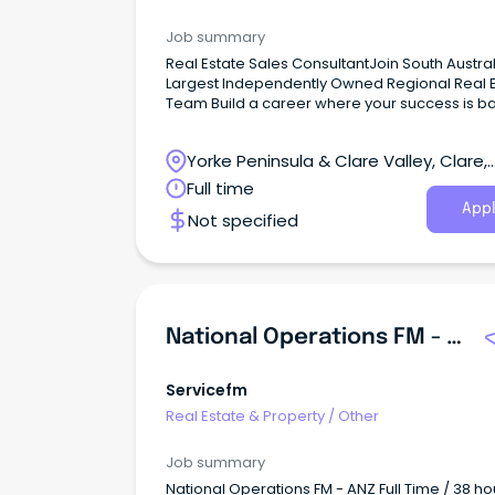
予定の方 フルタイムで勤務可能な方 英語および日本語で
のコミュニケーションが可能な方 自家用車をお持ちで運
Job summary
転に慣れている方 交渉力があり、人と接することが好き
Real Estate Sales ConsultantJoin South Austral
な方 ITスキルに優れ、長期的に勤務できる方 情熱をもっ
Largest Independently Owned Regional Real 
て仕事に取り組める方 永住ビザ 保持者 勤務地： Neutral
Team Build a career where your success is 
Bay（NSW） お問い合わせ先： 上松（Uematsu） 📧
by experience, support, and opportunity.
kazu@uproperties.com.au 📞 0412-231-000 周辺エリ
アの求人 周辺エリアの求人をマップから探す Pick Up 医
Yorke Peninsula & Clare Valley, Clare,
療／保険 歯ぐきから血が出る？歯周病の初期症状と治療
South Australia
Full time
法を解説 Jams.TV PR 2026.08.04 不動産／住宅／引越
Appl
【年内開港】シドニー新空港×新都市で注目の投資
Not specified
とは？ Orion Star Property 2026.07.30 不動産／住宅／
引越 オーストラリアのリフォーム・リノベーション費用
を徹底解説 Jams.TV PR 2026.07.28 美容／健康 初めて
の方も安心指名！シドニーヘアサロンの実力派ス
スト Jams.TV PR 2026.07.27 教育／留学／習い事 オース
トラリアで永住権につながる学校・仕事・進学先
National Operations FM - ANZ
解説 Jams.TV PR 2026.07.22 美容／健康 初回限定ネイ
ル98ドル！シドニーCBDで通えるネイル＆まつパ
Servicefm
Jams.TV PR 2026.07.14 医療／保険 オーストラリアで整
体に通う！保険利用とGP紹介状をもらう手順 メトロフィ
Real Estate & Property
/
Other
ジオセラピー（理学療法士：奥谷匡弘） 2026.07.13 教育
／留学／習い事 オーストラリアで看護師！看護学コース
Job summary
限定オンラインフェア開催 Jams.TV PR 2026.07.04 【オ
National Operations FM - ANZ Full Time / 38 ho
ーストラリアの歯医者Q&A】日本人からよくある質