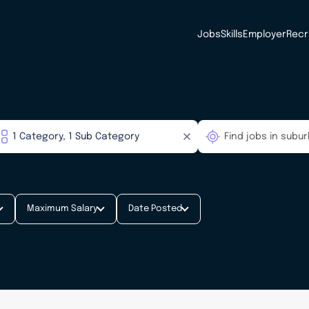
Jobs
Skills
Employer
Recr
Maximum Salary
Date Posted