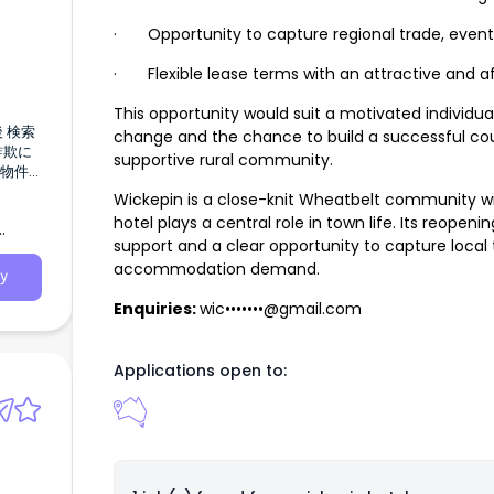
· Opportunity to capture regional trade, ev
· Flexible lease terms with an attractive and a
This opportunity would suit a motivated individual
change and the chance to build a successful coun
supportive rural community.
Wickepin is a close-knit Wheatbelt community wit
hotel plays a central role in town life. Its reopenin
support and a clear opportunity to capture local t
accommodation demand.
y
Enquiries:
wic•••••••@gmail.com
Applications open to:
他の記事
おりま