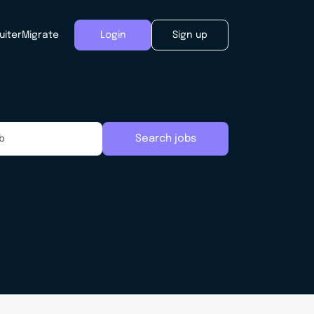
uiter
Migrate
Login
Sign up
Search jobs