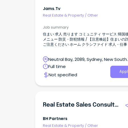
Jams.tv
Real Estate & Property
/
Other
Job summary
住まい 求人 売ります コミュニティ サービス 帰国後 検索
メニュー 防災・防犯情報 / 【注意喚起】住まいの詐欺に
ご注意ください ホーム クラシファイド 求人・仕事 物件
管理担当者を急募！ 全て表示 すべて オーストラリアニュ
ース イベント JAMS.TVからのお知らせ お得／割引 グル
Neutral Bay, 2089, Sydney, New South
メ 教育／留学／習い事 旅行／観光 医療／保険 美容／健
康 マネー 法律／ビザ 就職／転職 電話／通信 自動車 ショ
Wales
Full time
ッピング 不動産／住宅／引越 冠婚葬祭 エンタメ／スポー
Appl
Not specified
ツ ビジネス 日系コミュニティ 2025.11.30 975 views 新規
投稿 シドニー 物件管理担当者を急募！ 投稿者情報 上松
不動産 0412231000 / info@upropertirs.com.au 会社情
報 会社名 上松不動産 住所 Shop10 / 99 Military Road
Neutral Bay NSW 2089 ウェブ
https://www.uproperties.com.au/ 投稿者の
Real Estate Sales Consultant
なし 募集要項 職種 営業 / その他 ワークスタイル フルタ
イム 必要な英語力 上級（仕事で使える） ビザ 永住
Uematsu不動産では、経験豊富な物件管理業務
BH Partners
(Property Manager)を担当できる方を募集して
Real Estate & Property
/
Other
す。 応募資格： 不動産関連の資格をお持ちの方今後取得