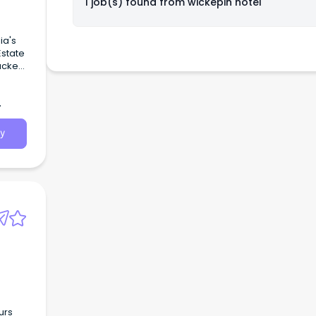
1 job(s) found from
wickepin hotel
ia's
Estate
backed
y
エリア
タイリ
を徹底
urs
問10