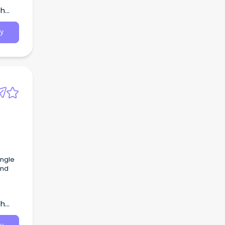
th
のお知ら
光 医
y
 電話
冠婚葬
オース
ニア州
リア州
)首都
ド州
)西オ
別地域
Angle
and
D)ビク
トラリ
)北部
th
ア州
州