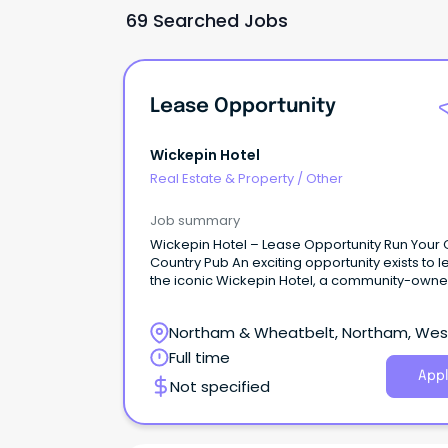
69 Searched Jobs
Lease Opportunity
Wickepin Hotel
Real Estate & Property
/
Other
Job summary
Wickepin Hotel – Lease Opportunity Run Your
Country Pub An exciting opportunity exists to 
the iconic Wickepin Hotel, a community-own
country pub in the heart of the WA Wheatbelt.
Northam & Wheatbelt, Northam, Wes
Australia
Full time
Appl
Not specified